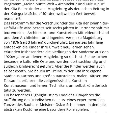
Programm „Meine bunte Welt – Architektur und Kultur pur“
der Kita Beimskinder aus Magdeburg als deutschen Beitrag in
der Kategorie „Schule“ für den weltweiten Wettbewerb
nominiert.
Das Programm für die Vorschulkinder der Kita der Johanniter-
Unfall-Hilfe wird bereits seit sechs Jahren in Partnerschaft mit
tourenreich – Architektur- und Kunstreisen Mitteldeutschland
und dem Architekten- und Ingenieurverein zu Magdeburg
von 1876 (seit 3 Jahren) durchgeführt. Ein ganzes Jahr lang
entdecken die Kinder ihre Umwelt neu, lernen sehen,
erkunden insbesondere die Siedlungen der Moderne aus den
1920er Jahre an denen Magdeburg so reich ist. Sie besuchen
besondere kulturelle Orte und werden dort sachkundig und
zugleich kindgerecht geführt. Aber die Kinder werden auch
selbst kreativ. Sie bauen im Freiraum der Kita ihre eigene
Stadt aus Kartons und großen Bausteinen, malen Häuser und
Fassaden, erfahren die zeitgenössische Kunst im
Kunstmuseum und lernen Techniken, um selbst künstlerisch
tätig zu werden.
Ein besonderes Highlight ist am Ende des Kita-Jahres die
Aufführung des Triadischen Balletts, eines experimentellen
Tanzes des Bauhaus-Meisters Oskar Schlemmer, in dem die
abstrakten Kostüme eine besondere Rolle spielen.