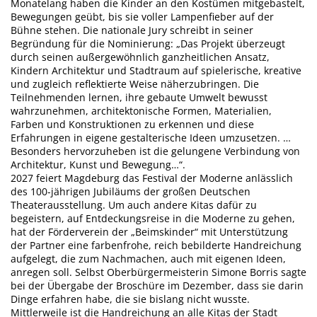
Monatelang haben die Kinder an den Kostümen mitgebastelt,
Bewegungen geübt, bis sie voller Lampenfieber auf der
Bühne stehen. Die nationale Jury schreibt in seiner
Begründung für die Nominierung: „Das Projekt überzeugt
durch seinen außergewöhnlich ganzheitlichen Ansatz,
Kindern Architektur und Stadtraum auf spielerische, kreative
und zugleich reflektierte Weise näherzubringen. Die
Teilnehmenden lernen, ihre gebaute Umwelt bewusst
wahrzunehmen, architektonische Formen, Materialien,
Farben und Konstruktionen zu erkennen und diese
Erfahrungen in eigene gestalterische Ideen umzusetzen. …
Besonders hervorzuheben ist die gelungene Verbindung von
Architektur, Kunst und Bewegung…“.
2027 feiert Magdeburg das Festival der Moderne anlässlich
des 100-jährigen Jubiläums der großen Deutschen
Theaterausstellung. Um auch andere Kitas dafür zu
begeistern, auf Entdeckungsreise in die Moderne zu gehen,
hat der Förderverein der „Beimskinder“ mit Unterstützung
der Partner eine farbenfrohe, reich bebilderte Handreichung
aufgelegt, die zum Nachmachen, auch mit eigenen Ideen,
anregen soll. Selbst Oberbürgermeisterin Simone Borris sagte
bei der Übergabe der Broschüre im Dezember, dass sie darin
Dinge erfahren habe, die sie bislang nicht wusste.
Mittlerweile ist die Handreichung an alle Kitas der Stadt